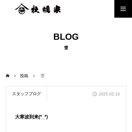
牡蠣家メニュー
BLOG
牡蠣家MENU
雪
牡蠣家出店情報
投稿
雪
FAQ
スタッフブログ
2025.02.10
大寒波到来(*_*)